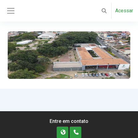
Ir para o conteúdo principal
Acessar
Alternar entrada
Painel lateral
Entre em contato